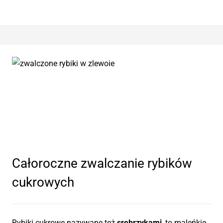
Całoroczne zwalczanie rybików
cukrowych
Rybiki cukrowe nazywane też
srebrzykami
, to maleńkie